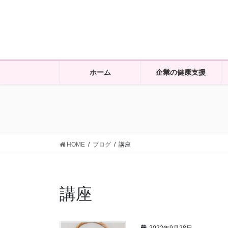
コ
ナ
ン
ビ
テ
ゲ
ン
ー
ツ
シ
に
ョ
ホーム
企業の健康支援
移
ン
動
に
移
動
HOME
ブログ
講座
講座