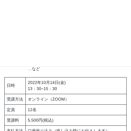
特定保健指導の背景
特定保健指導の考え方
特定保健指導対象者の選定と階層化
…など
特定保健指導で大切なこと
特定保健における保健指導の目的
初回面接のポイント
…など
2022年10月14日(金)
日時
13：30~15：30
受講方法
オンライン（ZOOM）
定員
12名
受講料
5,500円(税込)
支払方法
口座振り込み（申し込み時にお伝えします）