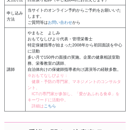
当サイトのオンライン予約からご予約をお願いいた
申し込み
します。
方法
ご質問等は
お問い合わせ
から
やまもと よしみ
おもてなしびより代表・管理栄養士
特定保健指導が始まった2008年から初回面談を中心
に活動
多い月で150件の面接の実施。企業の健康相談室勤
務、栄養教室の講師、
講師
自治体向けの保健師指導者向け講演等の経験多数。
※おもてなしびより：
健康・予防の専門家、マネジメントのコンサルタ
ント、
ICTの専門家が参加し、「愛があふれる食卓」を
キーワードに活動中。
詳細は
こちら