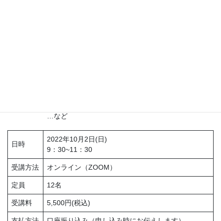
特定保健指導の背景
特定保健指導の考え方
特定保健指導対象者の選定と階層化
…など
特定保健指導で大切なこと
特定保健における保健指導の目的
初回面接のポイント
…など
2022年10月2日(日)
日時
9：30~11：30
受講方法
オンライン（ZOOM）
定員
12名
受講料
5,500円(税込)
支払方法
口座振り込み（申し込み時にお伝えします）