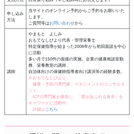
当サイトのオンライン予約からご予約をお願いいた
申し込み
します。
方法
ご質問等は
お問い合わせ
から
やまもと よしみ
おもてなしびより代表・管理栄養士
特定保健指導が始まった2008年から初回面談を中心
に活動
多い月で150件の面接の実施。企業の健康相談室勤
務、栄養教室の講師、
講師
自治体向けの保健師指導者向け講演等の経験多数。
※おもてなしびより：
健康・予防の専門家、マネジメントのコンサルタ
ント、
ICTの専門家が参加し、「愛があふれる食卓」を
キーワードに活動中。
詳細は
こちら