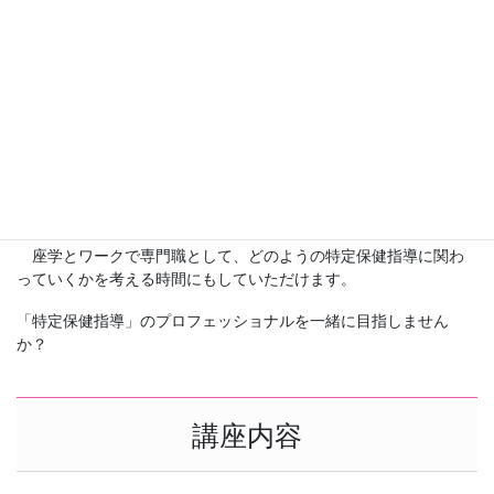
平成30年度から第３期がスタートし初回面接の分割式やICTを活用
した初回面接の推進、実績評価の実施時期の見直しなど実施率の
向上を後押しする変更がありました。特定保健指導の現場は、更
に専門職が不足すると予想されます。専門職のスキルアップは急
務です。
この講座は、特定保健指導の背景、役割から「特定保健指導と
は？」としっかり理解できるようなっています。未経験の方は、
特定保健指導の基盤作りに、経験者の方はより理解を深めること
ができるプログラムになっています。
座学とワークで専門職として、どのようの特定保健指導に関わ
っていくかを考える時間にもしていただけます。
「特定保健指導」のプロフェッショナルを一緒に目指しません
か？​​
講座内容