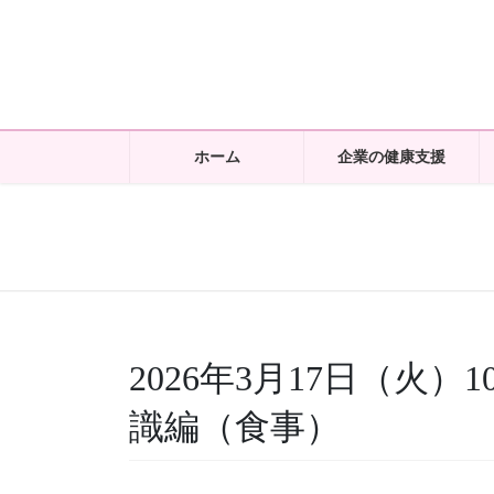
コ
ナ
ン
ビ
テ
ゲ
ン
ー
ツ
シ
に
ョ
ホーム
企業の健康支援
移
ン
動
に
移
動
2026年3月17日（火）1
識編（食事）