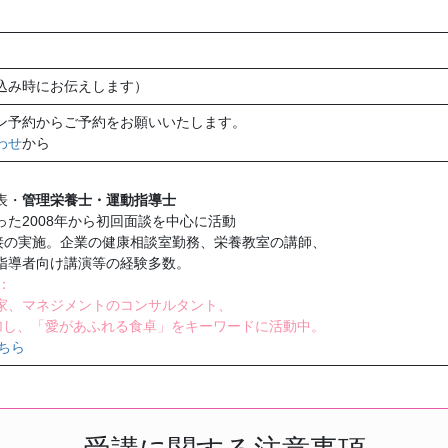
込み時にお伝えします）
ン予約からご予約をお願いいたします。
わせ
から
表・
管理栄養士・運動指導士
た2008年から初回面談を中心に活動
面接の実施。企業の健康相談室勤務、栄養教室の講師、
指導者向け講演等の経験多数。
：
、マネジメントのコンサルタント、
加し、「愛があふれる食卓」をキーワードに活動中。
ちら