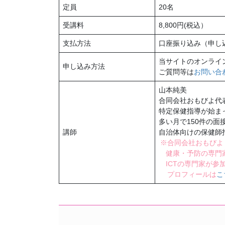
定員
20名
受講料
8,800円(税込）
支払方法
口座振り込み（申し
当サイトのオンライ
申し込み方法
ご質問等は
お問い合
山本純美
合同会社おもびよ代
特定保健指導が始まっ
多い月で150件の
講師
自治体向けの保健師
※合同会社おもびよ
健康・予防の専門家
ICTの専門家が参
プロフィールは
こ