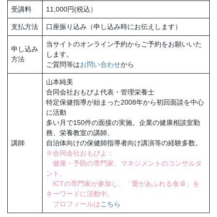
受講料
11,000円(税込）
支払方法
口座振り込み（申し込み時にお伝えします）
当サイトのオンライン予約からご予約をお願いいた
申し込み
します。
方法
ご質問等は
お問い合わせ
から
山本純美
合同会社おもびよ代表・管理栄養士
特定保健指導が始まった2008年から初回面談を中心
に活動
多い月で150件の面接の実施。企業の健康相談室勤
務、栄養教室の講師、
講師
自治体向けの保健師指導者向け講演等の経験多数。
※合同会社おもびよ：
健康・予防の専門家、マネジメントのコンサルタ
ント、
ICTの専門家が参加し、「愛があふれる食卓」を
キーワードに活動中。
プロフィールは
こちら