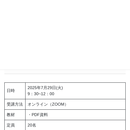
管理栄養士 40代
受講する側にはあっという間の時間で、先生のお話に取り込
まれ、もっとお伺いしていたいと思うくらいでした。 話し
方、面接の進め方、コミュニケーションの取り方等々とても
勉強になりました。 日々精進しなければならないと痛感ま
した。
詳細
2025年7月29日(火)
日時
9：30~12：00
受講方法
オンライン（ZOOM）
教材
・PDF資料
定員
20名