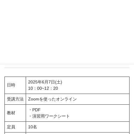
者の私にはありがたい内容でした。
保健師
単なる知識の付与ではなく、先生の実践の中での具体的な事
例や実践例をあげてお話してくださるので、明日から使え
る！実践してみようと思える講義内容でした。
詳細
2025年6月7日(土)
日時
10：00~12：20
受講方法
Zoomを使ったオンライン
・PDF
教材
・演習用ワークシート
定員
10名