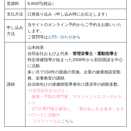
受講料
8,800円(税込）
支払方法
口座振り込み（申し込み時にお伝えします）
当サイトのオンライン予約からご予約をお願いいた
申し込み
します。
方法
ご質問等は
お問い合わせ
から
山本純美
合同会社おもびよ代表・
管理栄養士・運動指導士
特定保健指導が始まった2008年から初回面談を中心
に活動
多い月で150件の面接の実施。企業の健康相談室勤
務、栄養教室の講師、
講師
自治体向けの保健師指導者向け講演等の経験多数。
※合同会社おもびよ：
健康・予防の専門家、マネジメントのコンサルタ
ント、
ICTの専門家が参加し、「愛があふれる食卓」をキ
ーワードに活動中。
プロフィールは
こちら