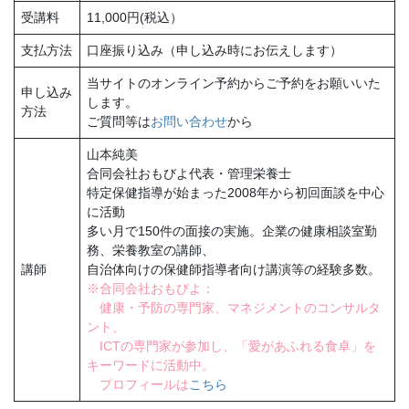
受講料
11,000円(税込）
支払方法
口座振り込み（申し込み時にお伝えします）
当サイトのオンライン予約からご予約をお願いいた
申し込み
します。
方法
ご質問等は
お問い合わせ
から
山本純美
合同会社おもびよ代表・管理栄養士
特定保健指導が始まった2008年から初回面談を中心
に活動
多い月で150件の面接の実施。企業の健康相談室勤
務、栄養教室の講師、
講師
自治体向けの保健師指導者向け講演等の経験多数。
※合同会社おもびよ：
健康・予防の専門家、マネジメントのコンサルタ
ント、
ICTの専門家が参加し、「愛があふれる食卓」を
キーワードに活動中。
プロフィールは
こちら