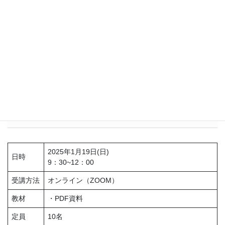
管理栄養士 40代
受講する側にはあっという間の時間で、先生のお話に取り込
まれ、もっとお伺いしていたいと思うくらいでした。 話し
方、面接の進め方、コミュニケーションの取り方等々とても
勉強になりました。 日々精進しなければならないと痛感ま
した。
詳細
2025年1月19日(日)
日時
9：30~12：00
受講方法
オンライン（ZOOM）
教材
・PDF資料
定員
10名