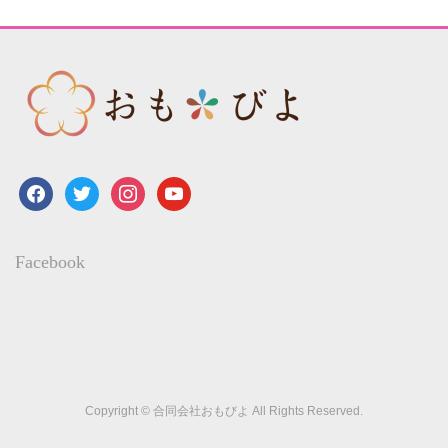
facebook
twitter
instagram
youtube
Facebook
Copyright © 合同会社おもびよ All Rights Reserved.