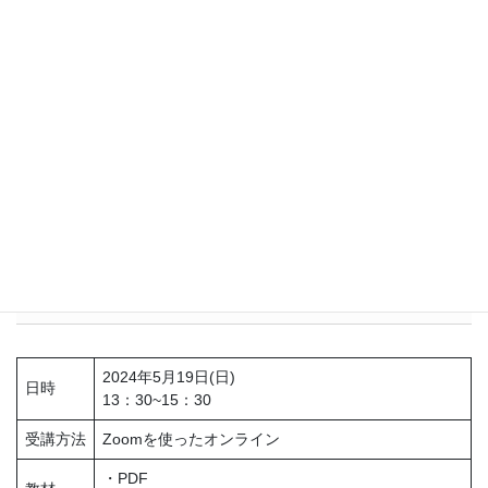
保健師
具体的な事例の部分はそのまま保健指導に活かせそうと思っ
た。普段の保健指導について振り返る良い機会になりまし
た。
保健師
保健指導をする際のヒントをたくさんもらえたから。興味深
い内容を聞けて、参加できてよかったです。自分の保健指導
に活かせたらいいなと思っております。
詳細
2024年5月19日(日)
日時
13：30~15：30
受講方法
Zoomを使ったオンライン
・PDF