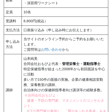
教材
・演習用ワークシート
定員
10名
受講料
8,800円(税込）
支払方法
口座振り込み（申し込み時にお伝えします）
当サイトのオンライン予約からご予約をお願いいた
申し込み
します。
方法
ご質問等は
お問い合わせ
から
山本純美
合同会社おもびよ代表・
管理栄養士・運動指導士
特定保健指導が始まった2008年から初回面談を中心
に活動
多い月で150件の面接の実施。企業の健康相談室勤
務、栄養教室の講師、
講師
自治体向けの保健師指導者向け講演等の経験多数。
※合同会社おもびよ：
健康・予防の専門家、マネジメントのコンサルタ
ント、
ICTの専門家が参加し、「愛があふれる食卓」をキ