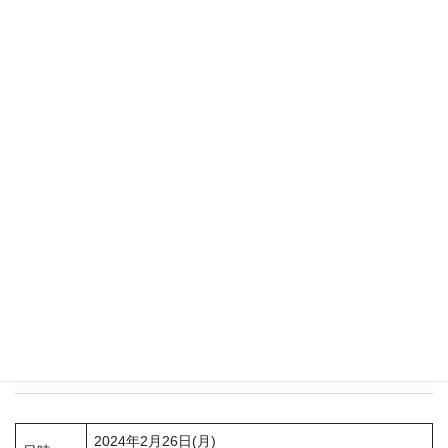
ました。
保健師
他者の見解を聞く機会も得られ、違った視点でデータを捉え
ることもできました。
保健師
知識不足の自分としては新たな知識が学べてよかった。初心
者の私にはありがたい内容でした。
保健師
単なる知識の付与ではなく、先生の実践の中での具体的な事
例や実践例をあげてお話してくださるので、明日から使え
る！実践してみようと思える講義内容でした。
詳細
2024年2月26日(月)