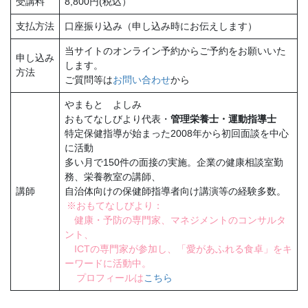
受講料
8,800円(税込）
支払方法
口座振り込み（申し込み時にお伝えします）
当サイトのオンライン予約からご予約をお願いいた
申し込み
します。
方法
ご質問等は
お問い合わせ
から
やまもと よしみ
おもてなしびより代表・
管理栄養士・運動指導士
特定保健指導が始まった2008年から初回面談を中心
に活動
多い月で150件の面接の実施。企業の健康相談室勤
務、栄養教室の講師、
講師
自治体向けの保健師指導者向け講演等の経験多数。
※おもてなしびより：
健康・予防の専門家、マネジメントのコンサルタ
ント、
ICTの専門家が参加し、「愛があふれる食卓」をキ
ーワードに活動中。
プロフィールは
こちら