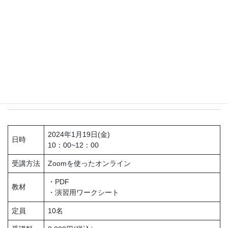
保健師
保健指導をする際のヒントをたくさんもらえたから。興味深
い内容を聞けて、参加できてよかったです。自分の保健指導
に活かせたらいいなと思っております
詳細
2024年1月19日(金)
日時
10：00~12：00
受講方法
Zoomを使ったオンライン
・PDF
教材
・演習用ワークシート
定員
10名