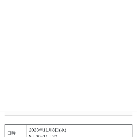
保健師
他者の見解を聞く機会も得られ、違った視点でデータを捉え
ることもできました。
保健師
知識不足の自分としては新たな知識が学べてよかった。初心
者の私にはありがたい内容でした。
保健師
単なる知識の付与ではなく、先生の実践の中での具体的な事
例や実践例をあげてお話してくださるので、明日から使え
る！実践してみようと思える講義内容でした。
詳細
2023年11月8日(水)
日時
9：30~11：30