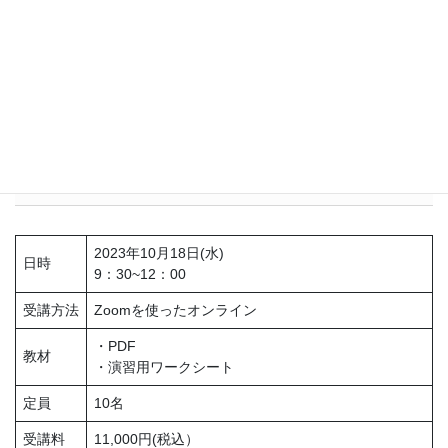
まれ、もっとお伺いしていたいと思うくらいでした。 話し
方、面接の進め方、コミュニケーションの取り方等々とても
勉強になりました。 日々精進しなければならないと痛感ま
した。
詳細
2023年10月18日(水)
日時
9：30~12：00
受講方法
Zoomを使ったオンライン
・PDF
教材
・演習用ワークシート
定員
10名
受講料
11,000円(税込）