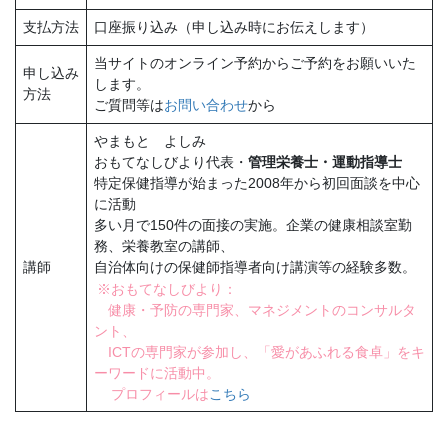
支払方法
口座振り込み（申し込み時にお伝えします）
当サイトのオンライン予約からご予約をお願いいた
申し込み
します。
方法
ご質問等は
お問い合わせ
から
やまもと よしみ
おもてなしびより代表・
管理栄養士・運動指導士
特定保健指導が始まった2008年から初回面談を中心
に活動
多い月で150件の面接の実施。企業の健康相談室勤
務、栄養教室の講師、
講師
自治体向けの保健師指導者向け講演等の経験多数。
※おもてなしびより：
健康・予防の専門家、マネジメントのコンサルタ
ント、
ICTの専門家が参加し、「愛があふれる食卓」をキ
ーワードに活動中。
プロフィールは
こちら