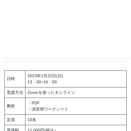
た。(保健師)
保健指導をする際のヒントをたくさんもらえたから。興味深
い内容を聞けて、参加できてよかったです。自分の保健指導
に活かせたらいいなと思っております。(保健師)
詳細
2023年1月22日(日)
日時
13：30~16：00
受講方法
Zoomを使ったオンライン
・PDF
教材
・演習用ワークシート
定員
10名
受講料
11,000円(税込）