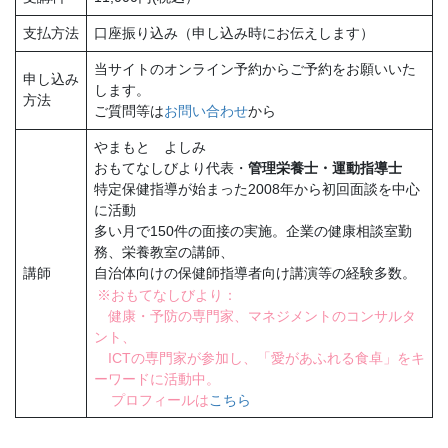
支払方法
口座振り込み（申し込み時にお伝えします）
当サイトのオンライン予約からご予約をお願いいた
申し込み
します。
方法
ご質問等は
お問い合わせ
から
やまもと よしみ
おもてなしびより代表・
管理栄養士・運動指導士
特定保健指導が始まった2008年から初回面談を中心
に活動
多い月で150件の面接の実施。企業の健康相談室勤
務、栄養教室の講師、
講師
自治体向けの保健師指導者向け講演等の経験多数。
※おもてなしびより：
健康・予防の専門家、マネジメントのコンサルタ
ント、
ICTの専門家が参加し、「愛があふれる食卓」をキ
ーワードに活動中。
プロフィールは
こちら