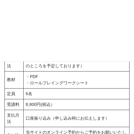
詳細
2022年11月27日(日)
日時
14：00~17：00
受講方
教室集合（教室は、大阪御堂筋線本町駅徒歩10分程度
法
のところを予定しております）
・PDF
教材
・ロールプレイングワークシート
定員
6名
受講料
8,800円(税込）
支払方
口座振り込み（申し込み時にお伝えします）
法
当サイトのオンライン予約からご予約をお願いいたし