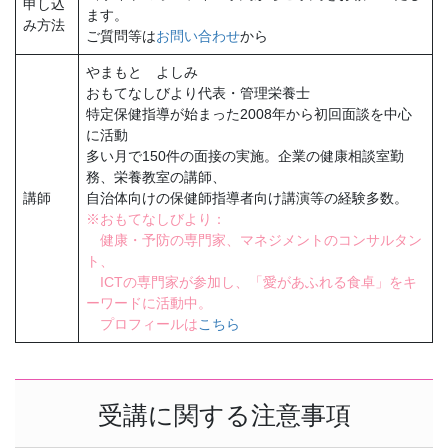
申し込
ます。
み方法
ご質問等は
お問い合わせ
から
やまもと よしみ
おもてなしびより代表・管理栄養士
特定保健指導が始まった2008年から初回面談を中心
に活動
多い月で150件の面接の実施。企業の健康相談室勤
務、栄養教室の講師、
講師
自治体向けの保健師指導者向け講演等の経験多数。
※おもてなしびより：
健康・予防の専門家、マネジメントのコンサルタン
ト、
ICTの専門家が参加し、「愛があふれる食卓」をキ
ーワードに活動中。
プロフィールは
こちら
受講に関する注意事項