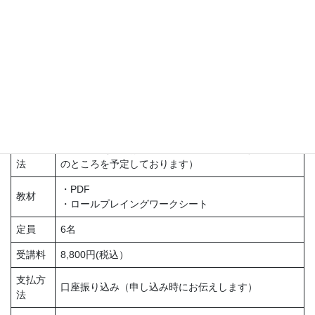
詳細
2022年10月26日(水)
日時
14：00~17：00
受講方
教室集合（教室は、大阪御堂筋線本町駅徒歩10分程度
法
のところを予定しております）
・PDF
教材
・ロールプレイングワークシート
定員
6名
受講料
8,800円(税込）
支払方
口座振り込み（申し込み時にお伝えします）
法