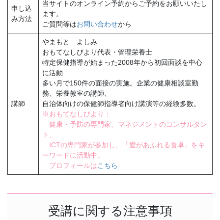
当サイトのオンライン予約からご予約をお願いいたし
申し込
ます。
み方法
ご質問等は
お問い合わせ
から
やまもと よしみ
おもてなしびより代表・管理栄養士
特定保健指導が始まった2008年から初回面談を中心
に活動
多い月で150件の面接の実施。企業の健康相談室勤
務、栄養教室の講師、
講師
自治体向けの保健師指導者向け講演等の経験多数。
※おもてなしびより：
健康・予防の専門家、マネジメントのコンサルタン
ト、
ICTの専門家が参加し、「愛があふれる食卓」をキ
ーワードに活動中。
プロフィールは
こちら
受講に関する注意事項