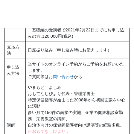
・2021年2月22日までにお申し込みの方は22,000円
(税込)
受講料
過去に基礎編を受講した方は22,000円(税込)
・基礎編の受講者で2021年2月22日までにお申し込
みの方は20,000円(税込)
支払方
口座振り込み（申し込み時にお伝えします）
法
当サイトのオンライン予約からご予約をお願いいた
申し込
します。
み方法
ご質問等は
お問い合わせ
から
やまもと よしみ
おもてなしびより代表・管理栄養士
特定保健指導が始まった2008年から初回面談を中心
に活動
多い月で150件の面接の実施。企業の健康相談室勤
務、栄養教室の講師、
講師
自治体向けの保健師指導者向け講演等の経験多数。
※おもてなしびより：