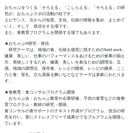
おちゃぶをつくる「そろえる」「こしらえる」「そろえる」の研
究が、おちゃぶラボの活動の柱です。​
エビデンス、古からの知恵、文化、伝統の情報を集め、まとめて
いく。そして、発信をする場です。​
また、食教育プログラムを開発する場でもあります。
★おちゃぶ®研究・発信
​研究テーマは、地域の食、伝統を後世に残すためのfield work、
健康、美しい、仕事のパフォーマンスをあげるための食事の揃え
方、美味しくするため、健康、美しいを創るための調理法、五
感、地域の調理法、保存食、レシピの開発、レシピの継承、ここ
ろと食、室礼、立ち居振る舞いなどなどテーマは多岐にわたりま
す。
★食教育・食コンサルプログラム開発
おちゃぶ会・おちゃぶ教室や企業研修、子供の食育などの食教
育プログラム・教材の研究・開発。​
食コンサルの食サポートのテキスト作成やプログラム、技法の研
究を行い、更にストレスフリーで成果がでるプルグラムを開発し
ています。