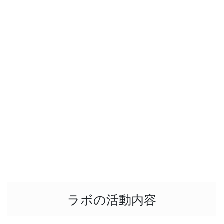
2017年6月22日≪セミナー≫
2017年7月16日(日) 13:30～16:30
管理栄養士・栄養士のための食事相談が楽しくなる会
イートリートアカデミー主催
2017年6月22日≪スキルアップ講座≫
2017年7月30日(日)・8月6日(日) 10:00～17:00
管理栄養士のための特定保健指導スキルアップ講座
～初回面談で対象者をその気にさせるためのテクニック～
イートリートアカデミー主催
お問い合わせは下記からお願いします。
お問い合わせ
ラボの活動内容