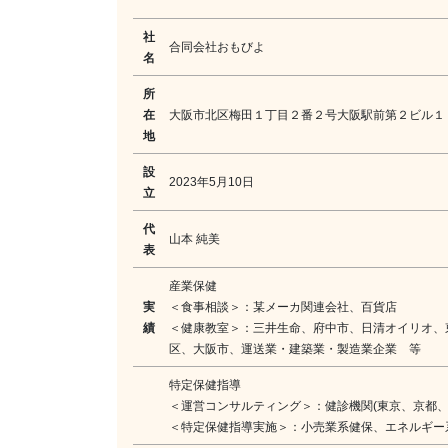
社
合同会社おもびよ
名
所
在
大阪市北区梅田１丁目２番２号
大阪駅前第２ビル１
地
設
2023年5月10日
立
代
山本 純美
表
産業保健
実
＜食事相談＞：某メーカ関連会社、百貨店
績
＜健康教室＞：三井生命、府中市、日清オイリオ、
区、大阪市、運送業・建築業・製造業企業 等
特定保健指導
＜運営コンサルティング＞：健診機関(東京、京都、
＜特定保健指導実施＞：小売業系健保、エネルギー