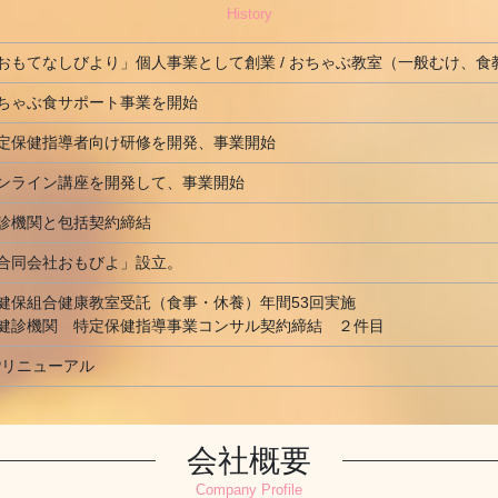
History
おもてなしびより」個人事業として創業 /
おちゃぶ教室（一般むけ、食
ちゃぶ食サポート事業を開始
定保健指導者向け研修を開発、事業開始
ンライン講座を開発して、事業開始
診機関と包括契約締結
合同会社おもびよ」設立。
健保組合健康教室受託（食事・休養）年間53回実施
健診機関 特定保健指導事業コンサル契約締結 ２件目
Pリニューアル
会社概要
Company Profile