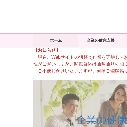
コ
ナ
ン
ビ
テ
ゲ
ン
ー
ツ
シ
に
ョ
ホーム
企業の健康支援
移
ン
【お知らせ】
動
に
現在、Webサイトの切替え作業を実施して
移
性がございますが、閲覧自体は通常通り可能
動
ご不便おかけいたしますが、何卒ご理解賜り
企業の健